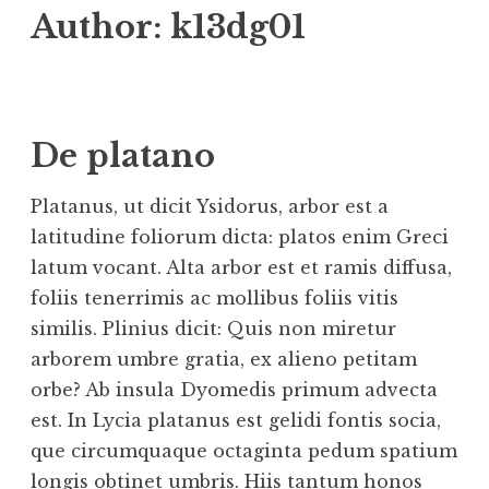
Author:
k13dg01
De platano
Platanus, ut dicit Ysidorus, arbor est a
latitudine foliorum dicta: platos enim Greci
latum vocant. Alta arbor est et ramis diffusa,
foliis tenerrimis ac mollibus foliis vitis
similis. Plinius dicit: Quis non miretur
arborem umbre gratia, ex alieno petitam
orbe? Ab insula Dyomedis primum advecta
est. In Lycia platanus est gelidi fontis socia,
que circumquaque octaginta pedum spatium
longis obtinet umbris. Hiis tantum honos