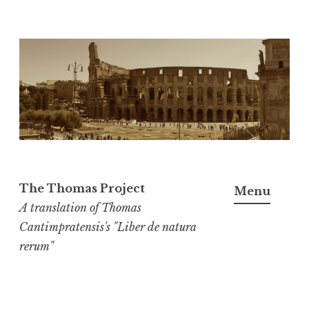
Skip
to
content
The Thomas Project
Menu
A translation of Thomas
Cantimpratensis's "Liber de natura
rerum"