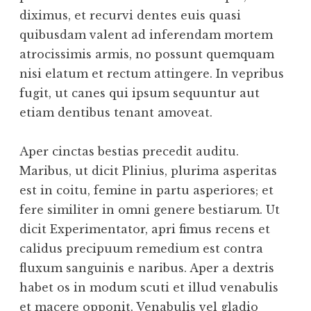
diximus, et recurvi dentes euis quasi
quibusdam valent ad inferendam mortem
atrocissimis armis, no possunt quemquam
nisi elatum et rectum attingere. In vepribus
fugit, ut canes qui ipsum sequuntur aut
etiam dentibus tenant amoveat.
Aper cinctas bestias precedit auditu.
Maribus, ut dicit Plinius, plurima asperitas
est in coitu, femine in partu asperiores; et
fere similiter in omni genere bestiarum. Ut
dicit Experimentator, apri fimus recens et
calidus precipuum remedium est contra
fluxum sanguinis e naribus. Aper a dextris
habet os in modum scuti et illud venabulis
et macere opponit. Venabulis vel gladio