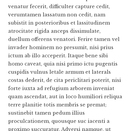
venatur fecerit, difficulter capture cedit,
verumtamen lassatum non cedit, nam
subistit in posterioribus et lassitudinem
atrocitate rigida anceps dissimulate,
duellum offerens venatori. Ferire tamen vel
invader hominem no presumit, nisi prius
ictum ab illo acceperit. Itaque bene sibi
homo caveat, quia nisi primo ictu pugentis
cuspidis vulnus letale armum et laterals
costas dederit, de cita periclitari poterit, nisi
forte iuxta ad refugium arborem inveniat
quam ascendat, aut in loco humiliori reliqua
terre planitie totis membris se premat;
sustinebit tamen pedum illius
proculcationem, quousque suc iacenti a
proximo succuratur. Adversi namque, ut