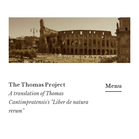
Skip
to
content
The Thomas Project
Menu
A translation of Thomas
Cantimpratensis's "Liber de natura
rerum"